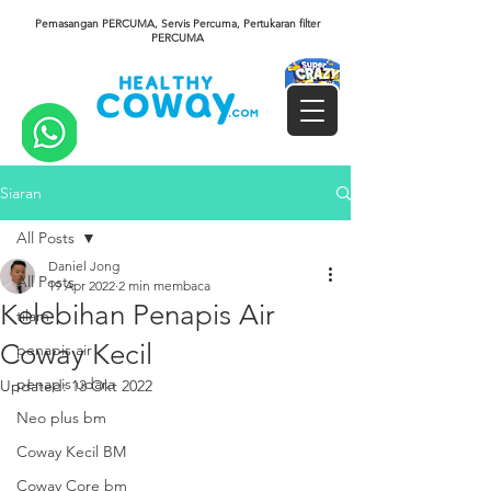
Pemasangan PERCUMA, Servis Percuma, Pertukaran filter
PERCUMA
Siaran
All Posts
Daniel Jong
All Posts
19 Apr 2022
2 min membaca
Kelebihan Penapis Air
tilam
Coway Kecil
penapis air
penapis udara
Updated:
13 Okt 2022
Neo plus bm
Coway Kecil BM
Coway Core bm