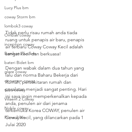
Lucy Plus bm
coway Storm bm
lombok3 coway
Tidak perlu risau rumah anda tiada 
Ombak coway
ruang untuk penapis air baru, penapis 
inception coway
air terbaru Coway Coway Kecil adalah 
Bamboo Plus bm
sangat kecil dan berkuasa!
bateri Bidet bm
Dengan wabak dalam dua tahun yang 
glaze coway
lalu dan norma Baharu Bekerja dari 
cinnamon coway
Rumah, persekitaran rumah dan 
peralatan menjadi sangat penting. Hari 
tuba coway
ini saya ingin memperkenalkan kepada 
Villaem 2 Coway
anda, penulen air dari jenama 
Noble coway
terkemuka Korea COWAY, penulen air 
Coway Kecil, yang dilancarkan pada 1 
Prime 2 bm
Julai 2020