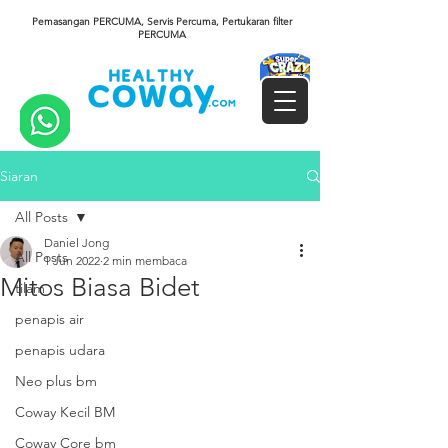
Pemasangan PERCUMA, Servis Percuma, Pertukaran filter
PERCUMA
Siaran
All Posts
Daniel Jong
All Posts
1 Jun 2022
2 min membaca
Mitos Biasa Bidet
tilam
penapis air
penapis udara
Neo plus bm
Coway Kecil BM
Coway Core bm