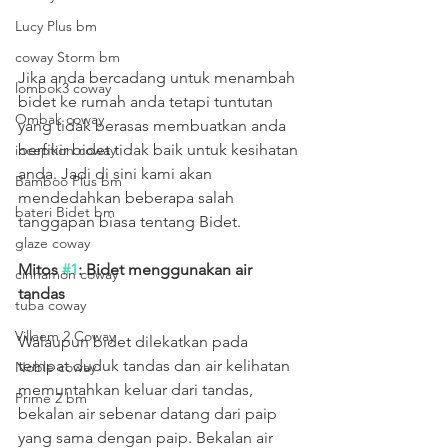
Lucy Plus bm
coway Storm bm
Jika anda bercadang untuk menambah 
lombok3 coway
bidet ke rumah anda tetapi tuntutan 
Ombak coway
yang tidak berasas membuatkan anda 
berfikir bidet tidak baik untuk kesihatan 
inception coway
anda. Jadi di sini kami akan 
Bamboo Plus bm
mendedahkan beberapa salah 
bateri Bidet bm
tanggapan biasa tentang Bidet.
glaze coway
Mitos 
#1
: Bidet menggunakan air 
cinnamon coway
tandas
tuba coway
Villaem 2 Coway
Walaupun bidet dilekatkan pada 
tempat duduk tandas dan air kelihatan 
Noble coway
memuntahkan keluar dari tandas, 
Prime 2 bm
bekalan air sebenar datang dari paip 
yang sama dengan paip. Bekalan air 