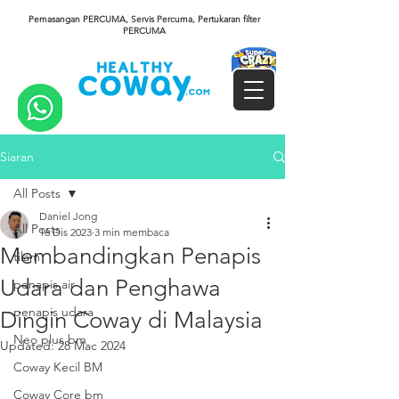
Pemasangan PERCUMA, Servis Percuma, Pertukaran filter
PERCUMA
Siaran
All Posts
Daniel Jong
All Posts
16 Dis 2023
3 min membaca
Membandingkan Penapis
tilam
Udara dan Penghawa
penapis air
penapis udara
Dingin Coway di Malaysia
Neo plus bm
Updated:
28 Mac 2024
Coway Kecil BM
Coway Core bm