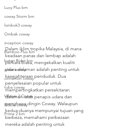
Lucy Plus bm
coway Storm bm
lombok3 coway
Ombak coway
inception coway
Dalam iklim tropika Malaysia, di mana 
Bamboo Plus bm
keadaan panas dan lembap adalah 
bateri Bidet bm
perkara biasa, mengekalkan kualiti 
udara dalaman adalah penting untuk 
glaze coway
kesejahteraan penduduk. Dua 
cinnamon coway
penyelesaian popular untuk 
tuba coway
mempertingkatkan persekitaran 
Villaem 2 Coway
dalaman ialah penapis udara dan 
penghawa dingin Coway. Walaupun 
Noble coway
kedua-duanya mempunyai tujuan yang 
Prime 2 bm
berbeza, memahami perbezaan 
mereka adalah penting untuk 