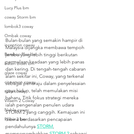
Lucy Plus bm
coway Storm bm
lombok3 coway
Ombak coway
Bulan-bulan yang semakin hampir di 
inception coway
Malaysia dijangka membawa tempoh 
Bamboo Plus bm
jerebu yang lebih tinggi berikutan 
permulaan keadaan yang lebih panas 
bateri Bidet bm
dan kering. Di tengah-tengah cabaran 
glaze coway
alam sekitar ini, Coway, yang terkenal 
cinnamon coway
sebagai peneraju dalam penyelesaian 
gaya hidup, telah memulakan misi 
tuba coway
baharu. Titik fokus strategi mereka 
Villaem 2 Coway
ialah pengenalan penulen udara 
Noble coway
STORM 2 yang canggih. Kemajuan ini 
dibina berdasarkan pencapaian 
Prime 2 bm
pendahulunya 
STORM
, 
mempersembahkan 
STORM 2
 sebagai 