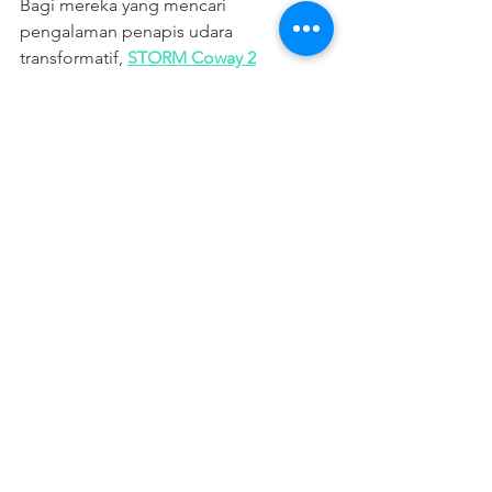
Bagi mereka yang mencari 
pengalaman penapis udara 
transformatif, 
STORM Coway 2
memanggil. Melalui pendekatan 
perintis Coway, pembersih udara yang 
luar biasa ini boleh didapati pada kos 
bulanan serendah RM70. Pelan 
pembayaran mudah yang inovatif 
memastikan keterjangkauan tanpa 
kompromi. Untuk mendapatkan 
pandangan yang mendalam, lawati 
www.coway.com.my dan mulakan 
perjalanan ke arah udara yang lebih 
bersih dan sihat.