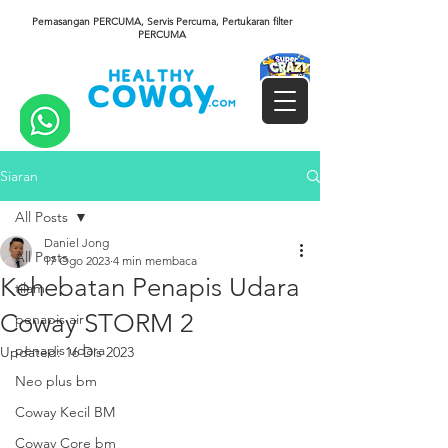
Pemasangan PERCUMA, Servis Percuma, Pertukaran filter
PERCUMA
Siaran
All Posts
Daniel Jong
All Posts
17 Ogo 2023
4 min membaca
Kehebatan Penapis Udara
tilam
Coway STORM 2
penapis air
penapis udara
Updated:
16 Dis 2023
Neo plus bm
Coway Kecil BM
Coway Core bm