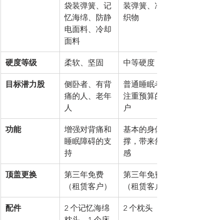
袋装弹簧、记
装弹簧、冷却
忆海绵、防静
织物
电面料、冷却
面料
硬度等级
柔软、坚固
中等硬度
目标潜力股
侧卧者、有背
普通睡眠者、
痛的人、老年
注重预算的用
人
户
功能
增强对背痛和
基本的身体支
睡眠障碍的支
撑，带来舒适
持
感
顶盖更换
第三年免费
第三年免费
（租赁客户）
（租赁客户）
配件
2 个记忆海绵
2 个枕头
枕头、1 个床