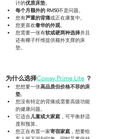
计的
优质床垫
。
每个月额外的 RM50
不是问题。
您有
严重的背痛
或正在康复中。
您更喜欢
奢华的外观
。
您需要一张有
软或硬两种选择
并且
还有椰子纤维提供额外支撑的床
垫。
为什么选择
Coway Prime Lite
？
您想要一张
高品质但价格不菲的床
垫
。
您没有特定的背痛或需要高级功能
的健康问题。
它适合
儿童或大家庭
，可平衡舒适
度和预算。
您正在布置一家
寄宿家庭
，想要给
客人留下深刻印象，同时又要保持