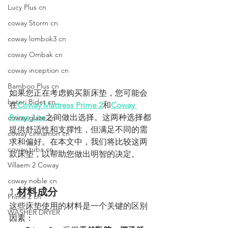
Lucy Plus cn
coway Storm cn
coway lombok3 cn
coway Ombak cn
coway inception cn
Bamboo Plus cn
如果您正在考虑购买新床垫，您可能会
bateri Bidet cn
在
Coway Mattress Prime 2
和
Coway 
Prime Lite
之间做出选择。这两种选择都
coway glaze cn
提供舒适性和支撑性，但满足不同的需
coway cinnamon cn
求和偏好。在本文中，我们将比较这两
coway tuba cn
款床垫，以帮助您做出明智的决定。
Villaem 2 Coway
coway noble cn
1.
材料成分
Prime 2 cn
这些床垫使用的材料是一个关键的区别
WASHER DRYER
因素：