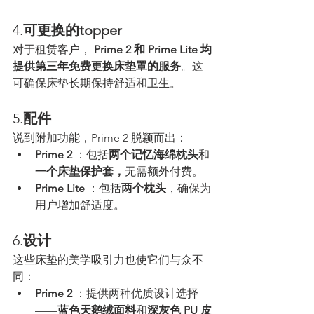
4.
可更换的topper
对于租赁客户， 
Prime 2 和 Prime Lite 均
提供第三年免费更换床垫罩的服务
。这
可确保床垫长期保持舒适和卫生。
5.
配件
说到附加功能，Prime 2 脱颖而出：
Prime 2
 ：包括
两个记忆海绵枕头
和
一个床垫保护套，
无需额外付费。
Prime Lite
 ：包括
两个枕头
，确保为
用户增加舒适度。
6.
设计
这些床垫的美学吸引力也使它们与众不
同：
Prime 2
 ：提供两种优质设计选择
——
蓝色天鹅绒面料
和
深灰色 PU 皮