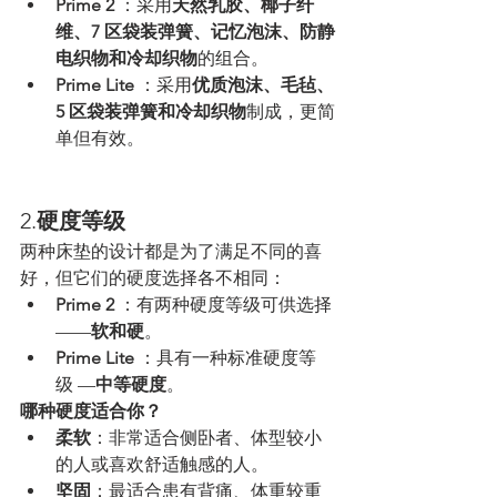
Prime 2
 ：采用
天然乳胶、椰子纤
维、7 区袋装弹簧、记忆泡沫、防静
电织物和冷却织物
的组合。
Prime Lite
 ：采用
优质泡沫、毛毡、
5 区袋装弹簧和冷却织物
制成，更简
单但有效。
2.
硬度等级
两种床垫的设计都是为了满足不同的喜
好，但它们的硬度选择各不相同：
Prime 2
 ：有两种硬度等级可供选择
——
软和
硬
。
Prime Lite
 ：具有一种标准硬度等
级 —
中等硬度
。
哪种硬度适合你？
柔软
：非常适合侧卧者、体型较小
的人或喜欢舒适触感的人。
坚固
：最适合患有背痛、体重较重