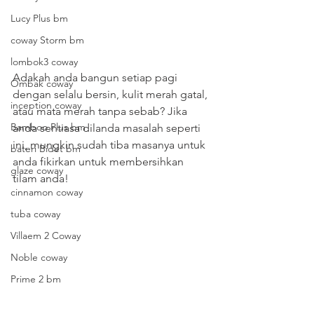
Lucy Plus bm
coway Storm bm
lombok3 coway
Adakah anda bangun setiap pagi 
Ombak coway
dengan selalu bersin, kulit merah gatal, 
inception coway
atau mata merah tanpa sebab? Jika 
Bamboo Plus bm
anda sentiasa dilanda masalah seperti 
ini, mungkin sudah tiba masanya untuk 
bateri Bidet bm
anda fikirkan untuk membersihkan 
glaze coway
tilam anda!
cinnamon coway
tuba coway
Villaem 2 Coway
Noble coway
Prime 2 bm