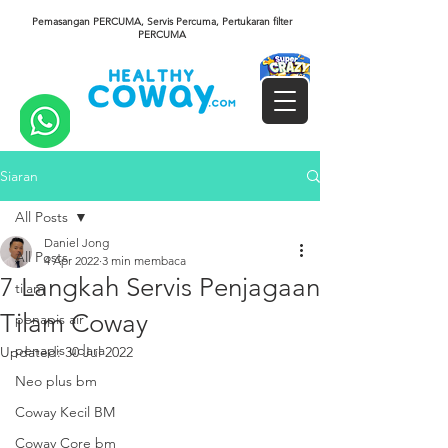
Pemasangan PERCUMA, Servis Percuma, Pertukaran filter
PERCUMA
Siaran
All Posts
Daniel Jong
All Posts
4 Apr 2022
3 min membaca
7 Langkah Servis Penjagaan
tilam
Tilam Coway
penapis air
penapis udara
Updated:
30 Jul 2022
Neo plus bm
Coway Kecil BM
Coway Core bm