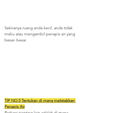
Sekiranya ruang anda kecil, anda tidak 
mahu atau mengambil penapis air yang 
besar- besar
TIP NO.5 Tentukan di mana meletakkan 
Penapis Air
Perkara penting lain adalah di mana 