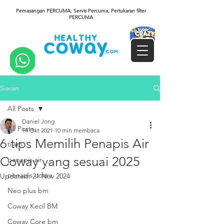
Pemasangan PERCUMA, Servis Percuma, Pertukaran filter
PERCUMA
Siaran
All Posts
Daniel Jong
All Posts
14 Okt 2021
10 min membaca
6 tips Memilih Penapis Air
tilam
Coway yang sesuai 2025
penapis air
penapis udara
Updated:
21 Nov 2024
Neo plus bm
Coway Kecil BM
Coway Core bm