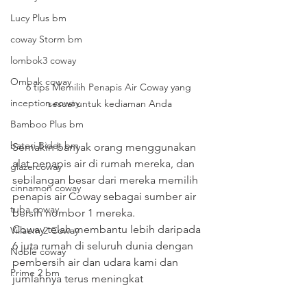
Lucy Plus bm
coway Storm bm
lombok3 coway
Ombak coway
6 tips Memilih Penapis Air Coway yang 
inception coway
sesuai untuk kediaman Anda
Bamboo Plus bm
bateri Bidet bm
Semakin banyak orang menggunakan 
alat penapis air di rumah mereka, dan 
glaze coway
sebilangan besar dari mereka memilih 
cinnamon coway
penapis air Coway sebagai sumber air 
tuba coway
bersih nombor 1 mereka.
Coway telah membantu lebih daripada 
Villaem 2 Coway
6 juta rumah di seluruh dunia dengan 
Noble coway
pembersih air dan udara kami dan 
Prime 2 bm
jumlahnya terus meningkat