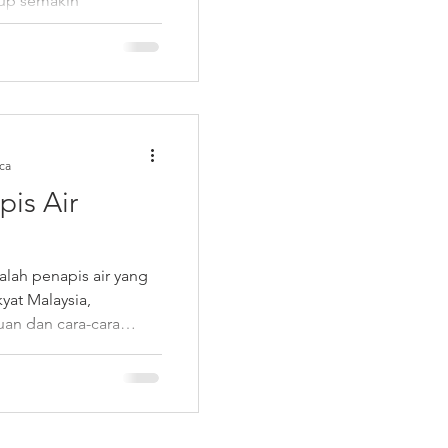
dup semakin
 terpaksa bekerja,
ca
is Air
lah penapis air yang
yat Malaysia,
an dan cara-cara