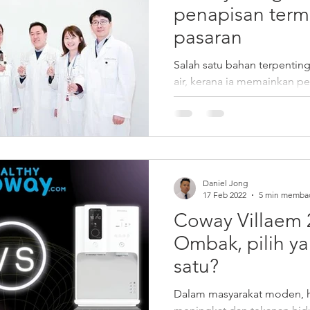
penapisan term
pasaran
m 2 Coway
Noble coway
Prime 2 bm
Salah satu bahan terpentin
air, kerana ia memainkan p
perisa. Bukan sahaja ketulena
Daniel Jong
17 Feb 2022
5 min memba
Coway Villaem 
Ombak, pilih y
satu?
Dalam masyarakat moden, 