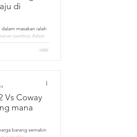
aju di
g dalam masakan ialah
eranan penting dalam
n, tetapi...
ca
2 Vs Coway
ang mana
harga barang semakin