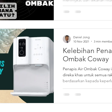
meningkat dan tekanan hi
tinggi.Kebanyakan keluarga
keluar awal...
Daniel Jong
10 Nov 2021
3 min memba
Kelebihan Penap
Ombak Coway
Penapis Air Ombak Coway ia
direka khas untuk semua rak
berdasarkan kepada keperlu
hidup...