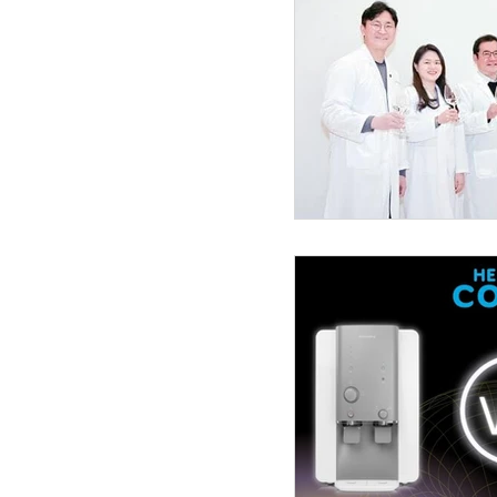
tuba coway
Villae