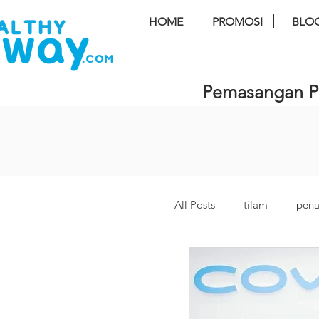
HOME
PROMOSI
BLO
Pemasangan PE
All Posts
tilam
pena
Coway Core bm
L
inception coway
B