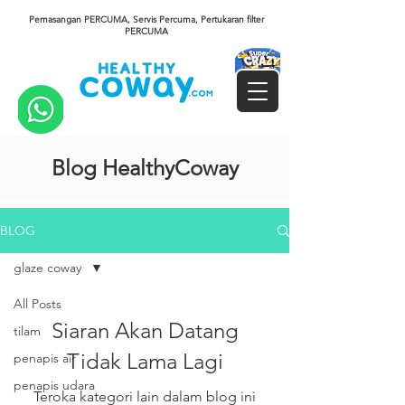
Pemasangan PERCUMA, Servis Percuma, Pertukaran filter
PERCUMA
Blog HealthyCoway
BLOG
glaze coway
All Posts
Siaran Akan Datang
tilam
Tidak Lama Lagi
penapis air
penapis udara
Teroka kategori lain dalam blog ini