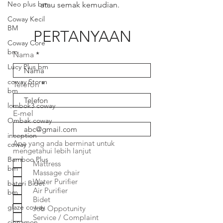
Neo plus bm
atau semak kemudian.
Coway Kecil
BM
PERTANYAAN
Coway Core
bm
Nama
Lucy Plus bm
coway Storm
Telefon
bm
lombok3 coway
E-mel
Ombak coway
inception
Apa yang anda berminat untuk
coway
mengetahui lebih lanjut
Bamboo Plus
Mattress
bm
Massage chair
Water Purifier
bateri Bidet
Air Purifier
bm
Bidet
glaze coway
Job Oppotunity
Service / Complaint
cinnamon