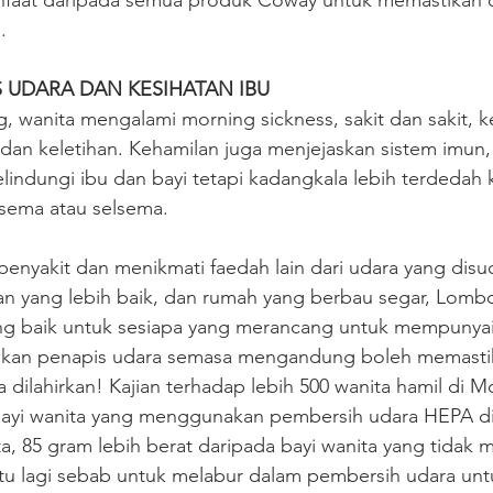
faat daripada semua produk Coway untuk memastikan d
.
 UDARA DAN KESIHATAN IBU
wanita mengalami morning sickness, sakit dan sakit, k
n keletihan. Kehamilan juga menjejaskan sistem imun, 
lindungi ibu dan bayi tetapi kadangkala lebih terdedah
esema atau selsema.
nyakit dan menikmati faedah lain dari udara yang disuci
an yang lebih baik, dan rumah yang berbau segar, Lomb
ng baik untuk sesiapa yang merancang untuk mempunyai 
akan penapis udara semasa mengandung boleh memastik
ia dilahirkan! Kajian terhadap lebih 500 wanita hamil di M
ayi wanita yang menggunakan pembersih udara HEPA di
a, 85 gram lebih berat daripada bayi wanita yang tidak
tu lagi sebab untuk melabur dalam pembersih udara untu