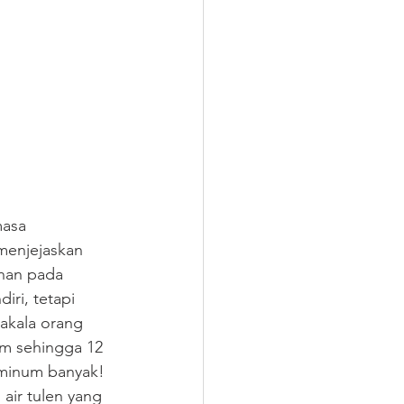
masa 
menjejaskan 
han pada 
ri, tetapi 
akala orang 
um sehingga 12 
minum banyak! 
air tulen yang 