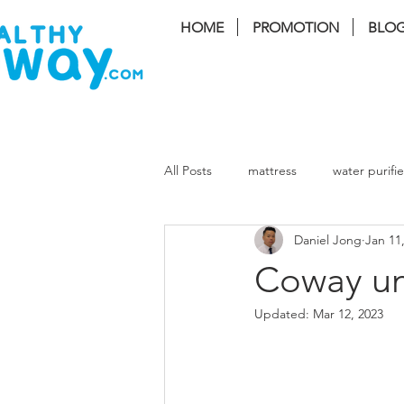
HOME
PROMOTION
BLO
FREE I
All Posts
mattress
water purifie
Daniel Jong
Jan 11
coway Storm
coway lombok3
Coway un
Updated:
Mar 12, 2023
coway cinnamon
coway harry
Massage Chair
Air Cond