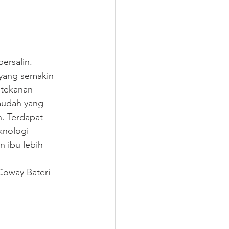
ersalin. 
 yang semakin 
 tekanan 
mudah yang 
. Terdapat 
knologi 
 ibu lebih 
Coway Bateri 