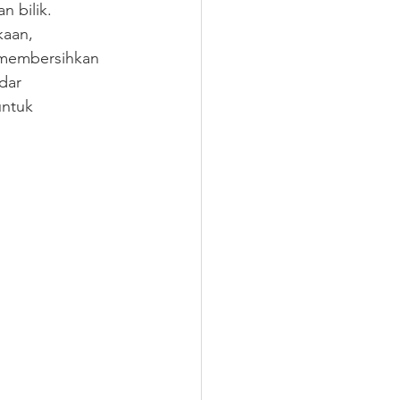
 bilik. 
aan, 
 membersihkan 
dar 
ntuk 