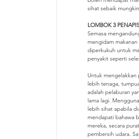
boleh mendapat man
sihat sebaik mungkin
LOMBOK 3 PENAPIS
Semasa mengandung, 
mengidam makanan da
diperkukuh untuk me
penyakit seperti sel
Untuk mengelakkan pe
lebih tenaga, tumpu
adalah pelaburan ya
lama lagi. Menggun
lebih sihat apabila d
mendapati bahawa b
mereka, secara purat
pembersih udara. Sa