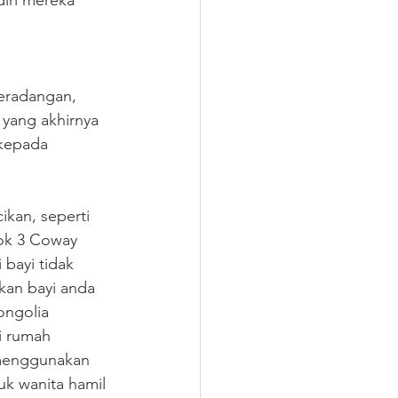
iri mereka 
eradangan, 
yang akhirnya 
 kepada 
kan, seperti 
ok 3 Coway 
bayi tidak 
an bayi anda 
ongolia 
 rumah 
 menggunakan 
k wanita hamil 