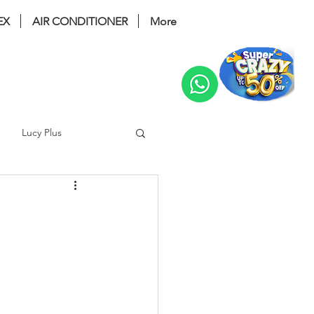
EX
AIR CONDITIONER
More
Change
Lucy Plus
ri Bidet
coway glaze
 noble
Prime 2