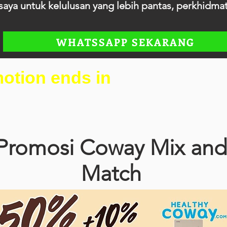
aya untuk kelulusan yang lebih pantas, perkhidmatan
WHATSSAPP SEKARANG
otion ends in
Promosi Coway Mix and
Match