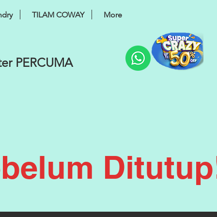
ndry
TILAM COWAY
More
lter PERCUMA
belum Ditutup