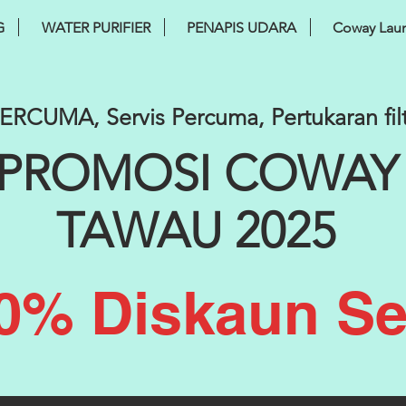
G
WATER PURIFIER
PENAPIS UDARA
Coway Lau
RCUMA, Servis Percuma, Pertukaran fi
PROMOSI COWAY
TAWAU 2025
0% Diskaun Se