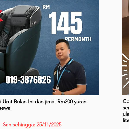
Co
 Urut Bulan Ini dan jimat Rm200 yuran
se
sewa
ul
li
Sah sehingga: 25/11/2025