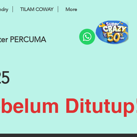
ndry
TILAM COWAY
More
lter PERCUMA
5
belum Ditutup