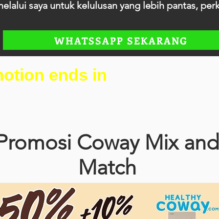
ui saya untuk kelulusan yang lebih pantas, perkhi
WHATSSAPP SEKARANG
otion ends in
Promosi Coway Mix and
Match