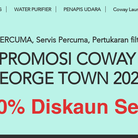
G
WATER PURIFIER
PENAPIS UDARA
Coway Lau
RCUMA, Servis Percuma, Pertukaran fi
PROMOSI COWAY
EORGE TOWN 202
0% Diskaun Se