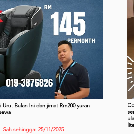
Co
 Urut Bulan Ini dan jimat Rm200 yuran
se
sewa
ul
li
Sah sehingga: 25/11/2025