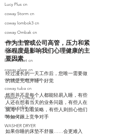
Lucy Plus cn
coway Storm cn
coway lombok3 cn
coway Ombak cn
coway inception cn
作为主管或公司高管，压力和紧
张程度是影响我们心理健康的主
Bamboo Plus cn
要因素
bateri Bidet cn
coway glaze cn
经过漫长的一天工作后，您唯一需要做
coway cinnamon cn
的就是充电并睡个好觉
coway tuba cn
然而并不是每个人都能轻易入睡，有些
Villaem 2 Coway
人还在想着当天的业务问题，有些人在
coway noble cn
脑海中计划着策略，有些人则担心他们
Prime 2 cn
将如何跟上竞争对手
WASHER DRYER
如果你睡的床垫不舒服……会更难入